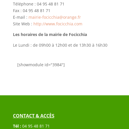
Téléphone : 04 95 48 81 71
Fax : 04 95 48 81 71
E-mail :
mairie-focicchia@orange.fr
Site Web :
http://www.focicchia.com
Les horaires de la mairie de Focicchia
Le Lundi : de 09h00 à 12h00 et de 13h30 à 16h30
[showmodule id="3984"]
CONTACT & ACCÈS
Tél :
04 95 48 81 71