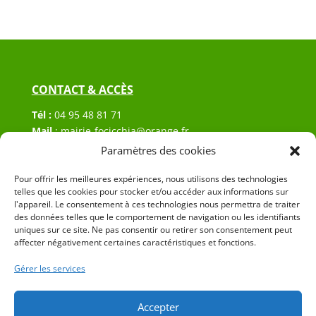
CONTACT & ACCÈS
Tél :
04 95 48 81 71
Mail
:
mairie-focicchia@orange.fr
Adresse :
Hôtel de ville de Focicchia
Paramètres des cookies
Le village
Pour offrir les meilleures expériences, nous utilisons des technologies
20212 Focicchia
telles que les cookies pour stocker et/ou accéder aux informations sur
l'appareil. Le consentement à ces technologies nous permettra de traiter
des données telles que le comportement de navigation ou les identifiants
uniques sur ce site. Ne pas consentir ou retirer son consentement peut
affecter négativement certaines caractéristiques et fonctions.
Gérer les services
© 2023 Mairie de Focicchia – Réalisation
SITEC
–
Plan
du site
–
Mention Légales
Accepter