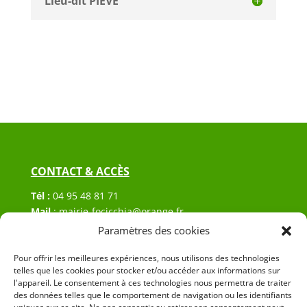
Lieu-dit PIEVE
CONTACT & ACCÈS
Tél :
04 95 48 81 71
Mail
:
mairie-focicchia@orange.fr
Adresse :
Hôtel de ville de Focicchia
Paramètres des cookies
Le village
Pour offrir les meilleures expériences, nous utilisons des technologies
20212 Focicchia
telles que les cookies pour stocker et/ou accéder aux informations sur
l'appareil. Le consentement à ces technologies nous permettra de traiter
des données telles que le comportement de navigation ou les identifiants