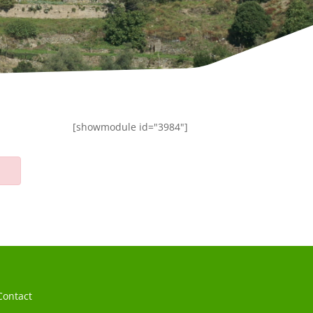
[showmodule id="3984"]
Contact