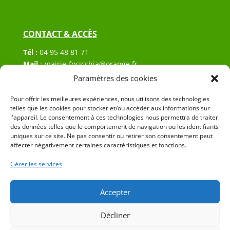
CONTACT & ACCÈS
Tél :
04 95 48 81 71
Mail
:
mairie-focicchia@orange.fr
Adresse :
Hôtel de ville de Focicchia
Paramètres des cookies
Le village
Pour offrir les meilleures expériences, nous utilisons des technologies
20212 Focicchia
telles que les cookies pour stocker et/ou accéder aux informations sur
l'appareil. Le consentement à ces technologies nous permettra de traiter
des données telles que le comportement de navigation ou les identifiants
uniques sur ce site. Ne pas consentir ou retirer son consentement peut
affecter négativement certaines caractéristiques et fonctions.
Gérer les services
© 2023 Mairie de Focicchia – Réalisation
SITEC
–
Plan
du site
–
Mention Légales
Accepter
Décliner