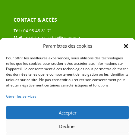
CONTACT & ACCÈS
Tél :
04 95 48 81 71
Mail
:
mairie-focicchia@orange.fr
Adresse :
Hôtel de ville de Focicchia
Paramètres des cookies
Le village
Pour offrir les meilleures expériences, nous utilisons des technologies
20212 Focicchia
telles que les cookies pour stocker et/ou accéder aux informations sur
l'appareil. Le consentement à ces technologies nous permettra de traiter
des données telles que le comportement de navigation ou les identifiants
uniques sur ce site. Ne pas consentir ou retirer son consentement peut
affecter négativement certaines caractéristiques et fonctions.
Gérer les services
© 2023 Mairie de Focicchia – Réalisation
SITEC
–
Plan
du site
–
Mention Légales
Accepter
Décliner