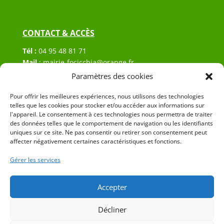
CONTACT & ACCÈS
Tél :
04 95 48 81 71
Mail
:
mairie-focicchia@orange.fr
Adresse :
Hôtel de ville de Focicchia
Paramètres des cookies
Le village
Pour offrir les meilleures expériences, nous utilisons des technologies
20212 Focicchia
telles que les cookies pour stocker et/ou accéder aux informations sur
l'appareil. Le consentement à ces technologies nous permettra de traiter
des données telles que le comportement de navigation ou les identifiants
uniques sur ce site. Ne pas consentir ou retirer son consentement peut
affecter négativement certaines caractéristiques et fonctions.
Gérer les services
© 2023 Mairie de Focicchia – Réalisation
SITEC
–
Plan
du site
–
Mention Légales
Accepter
Décliner