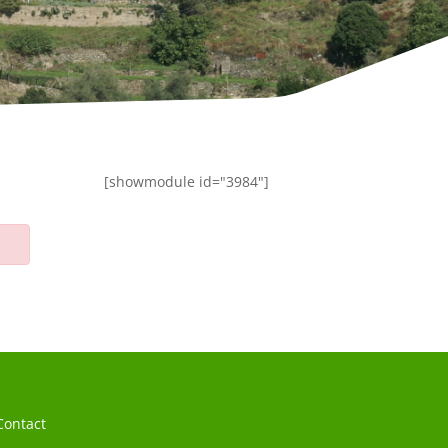
[showmodule id="3984"]
Contact