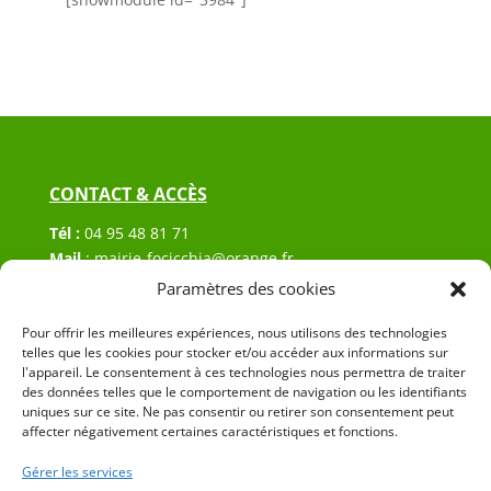
CONTACT & ACCÈS
Tél :
04 95 48 81 71
Mail
:
mairie-focicchia@orange.fr
Adresse :
Hôtel de ville de Focicchia
Paramètres des cookies
Le village
20212 Focicchia
Pour offrir les meilleures expériences, nous utilisons des technologies
telles que les cookies pour stocker et/ou accéder aux informations sur
l'appareil. Le consentement à ces technologies nous permettra de traiter
des données telles que le comportement de navigation ou les identifiants
uniques sur ce site. Ne pas consentir ou retirer son consentement peut
affecter négativement certaines caractéristiques et fonctions.
Gérer les services