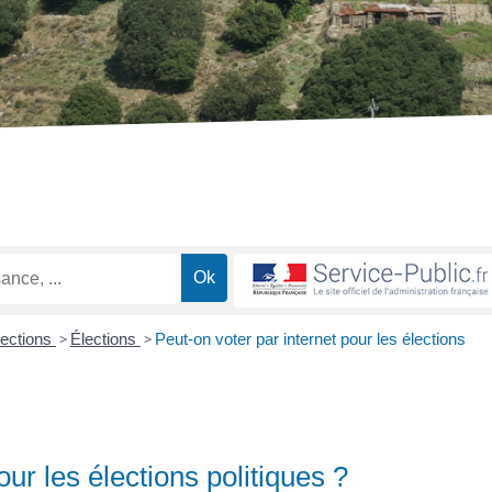
lections
>
Élections
>
Peut-on voter par internet pour les élections
our les élections politiques ?