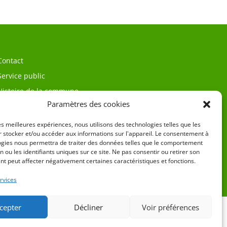
Contact
Service public
Histoire de la commune
Paramètres des cookies
les meilleures expériences, nous utilisons des technologies telles que les
 stocker et/ou accéder aux informations sur l'appareil. Le consentement à
ogies nous permettra de traiter des données telles que le comportement
n ou les identifiants uniques sur ce site. Ne pas consentir ou retirer son
t peut affecter négativement certaines caractéristiques et fonctions.
égales
rvices
cepter
Décliner
Voir préférences