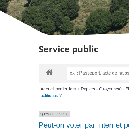
Service public
Accueil particuliers
>
Papiers - Citoyenneté - É
politiques ?
Question-réponse
Peut-on voter par internet p