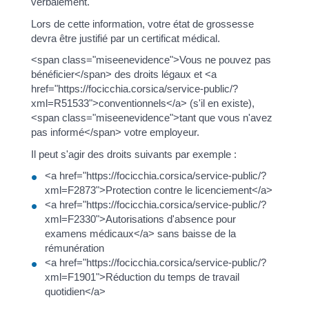
verbalement.
Lors de cette information, votre état de grossesse
devra être justifié par un certificat médical.
<span class="miseenevidence">Vous ne pouvez pas
bénéficier</span> des droits légaux et <a
href="https://focicchia.corsica/service-public/?
xml=R51533">conventionnels</a> (s'il en existe),
<span class="miseenevidence">tant que vous n'avez
pas informé</span> votre employeur.
Il peut s'agir des droits suivants par exemple :
<a href="https://focicchia.corsica/service-public/?
xml=F2873">Protection contre le licenciement</a>
<a href="https://focicchia.corsica/service-public/?
xml=F2330">Autorisations d'absence pour
examens médicaux</a> sans baisse de la
rémunération
<a href="https://focicchia.corsica/service-public/?
xml=F1901">Réduction du temps de travail
quotidien</a>