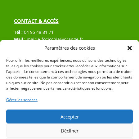
CONTACT & ACCÈS
Tél :
04 95 48 81 71
Mail
:
mairie-focicchia@orange.fr
Adresse :
Hôtel de ville de Focicchia
Paramètres des cookies
Le village
20212 Focicchia
Pour offrir les meilleures expériences, nous utilisons des technologies
telles que les cookies pour stocker et/ou accéder aux informations sur
l'appareil. Le consentement à ces technologies nous permettra de traiter
des données telles que le comportement de navigation ou les identifiants
uniques sur ce site. Ne pas consentir ou retirer son consentement peut
affecter négativement certaines caractéristiques et fonctions.
Gérer les services
© 2023 Mairie de Focicchia – Réalisation
SITEC
–
Plan
du site
–
Mention Légales
Accepter
Décliner