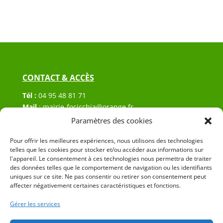
CONTACT & ACCÈS
Tél :
04 95 48 81 71
Mail
:
mairie-focicchia@orange.fr
Adresse :
Hôtel de ville de Focicchia
Paramètres des cookies
Le village
20212 Focicchia
Pour offrir les meilleures expériences, nous utilisons des technologies
telles que les cookies pour stocker et/ou accéder aux informations sur
l'appareil. Le consentement à ces technologies nous permettra de traiter
des données telles que le comportement de navigation ou les identifiants
uniques sur ce site. Ne pas consentir ou retirer son consentement peut
affecter négativement certaines caractéristiques et fonctions.
Gérer les services
© 2023 Mairie de Focicchia – Réalisation
SITEC
–
Plan