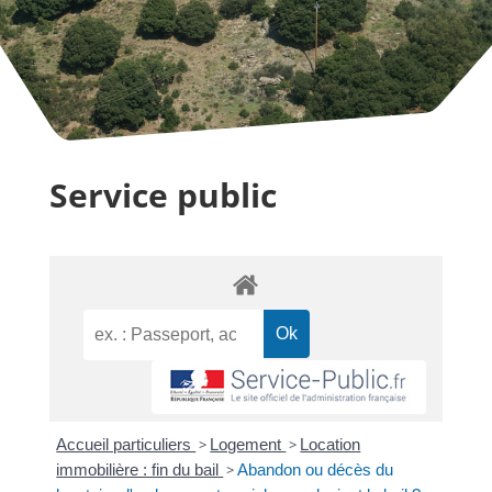
Service public
Accueil particuliers
>
Logement
>
Location
immobilière : fin du bail
>
Abandon ou décès du