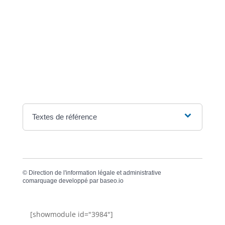
S'il y a plusieurs demandes, le <a
href="https://focicchia.corsica/service-public/?
xml=F1783">juge des contentieux de la protection</a>
du tribunal dont dépend le logement rend sa décision
en tenant compte des intérêts de chacun.
Si aucune personne ne remplit ces conditions, le bail
est résilié automatiquement pour cause de décès.
Textes de référence
©
Direction de l'information légale et administrative
comarquage developpé par
baseo.io
[showmodule id="3984"]