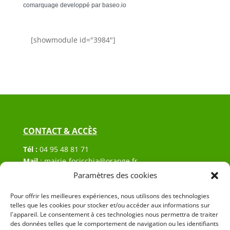
comarquage developpé par
baseo.io
[showmodule id="3984"]
CONTACT & ACCÈS
Tél :
04 95 48 81 71
Mail
:
mairie-focicchia@orange.fr
Adresse :
Hôtel de ville de Focicchia
Paramètres des cookies
Le village
20212 Focicchia
Pour offrir les meilleures expériences, nous utilisons des technologies
telles que les cookies pour stocker et/ou accéder aux informations sur
l'appareil. Le consentement à ces technologies nous permettra de traiter
des données telles que le comportement de navigation ou les identifiants