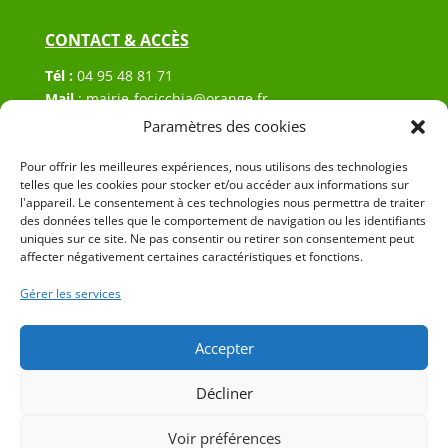
CONTACT & ACCÈS
Tél :
04 95 48 81 71
Mail
:
mairie-focicchia@orange.fr
Adresse :
Hôtel de ville de Focicchia
Paramètres des cookies
Le village
Pour offrir les meilleures expériences, nous utilisons des technologies
20212 Focicchia
telles que les cookies pour stocker et/ou accéder aux informations sur
l'appareil. Le consentement à ces technologies nous permettra de traiter
des données telles que le comportement de navigation ou les identifiants
uniques sur ce site. Ne pas consentir ou retirer son consentement peut
affecter négativement certaines caractéristiques et fonctions.
Gérer les services
© 2023 Mairie de Focicchia – Réalisation
SITEC
–
Plan
du site
–
Mention Légales
Accepter
Décliner
Voir préférences