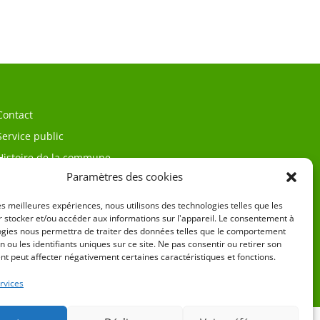
Contact
Service public
Histoire de la commune
Paramètres des cookies
les meilleures expériences, nous utilisons des technologies telles que les
 stocker et/ou accéder aux informations sur l'appareil. Le consentement à
ogies nous permettra de traiter des données telles que le comportement
n ou les identifiants uniques sur ce site. Ne pas consentir ou retirer son
t peut affecter négativement certaines caractéristiques et fonctions.
égales
rvices