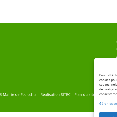
Pour offrir 
cookies pour
ces technol
de navigatio
consentemen
3 Mairie de Focicchia – Réalisation
SITEC
–
Plan du site
–
Mention L
Gérer les se