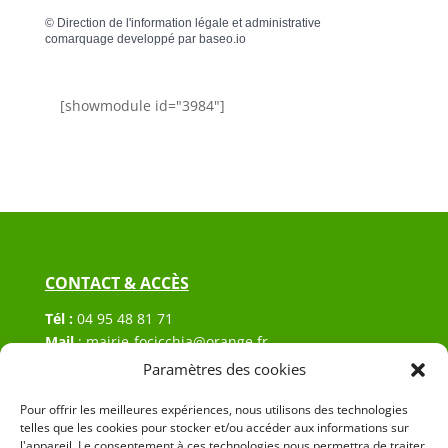
©
Direction de l'information légale et administrative
comarquage developpé par
baseo.io
[showmodule id="3984"]
CONTACT & ACCÈS
Tél :
04 95 48 81 71
Mail
:
mairie-focicchia@orange.fr
Adresse :
Hôtel de ville de Focicchia
Paramètres des cookies
Le village
20212 Focicchia
Pour offrir les meilleures expériences, nous utilisons des technologies
telles que les cookies pour stocker et/ou accéder aux informations sur
l'appareil. Le consentement à ces technologies nous permettra de traiter