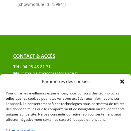
[showmodule id="3984"]
CONTACT & ACCÈS
Tél :
04 95 48 81 71
Mail
:
mairie-focicchia@orange.fr
Adresse :
Hôtel de ville de Focicchia
Paramètres des cookies
Le village
Pour offrir les meilleures expériences, nous utilisons des technologies
20212 Focicchia
telles que les cookies pour stocker et/ou accéder aux informations sur
l'appareil. Le consentement à ces technologies nous permettra de traiter
des données telles que le comportement de navigation ou les identifiants
uniques sur ce site. Ne pas consentir ou retirer son consentement peut
affecter négativement certaines caractéristiques et fonctions.
Gérer les services