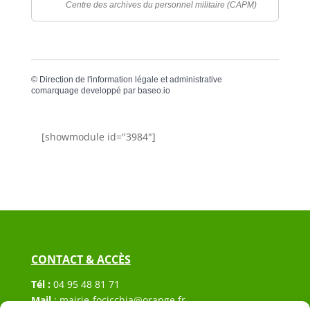
Centre des archives du personnel militaire (CAPM)
©
Direction de l'information légale et administrative
comarquage developpé par
baseo.io
[showmodule id="3984"]
CONTACT & ACCÈS
Tél :
04 95 48 81 71
Mail
:
mairie-focicchia@orange.fr