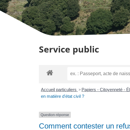
Service public
Accueil particuliers
>
Papiers - Citoyenneté - É
en matière d'état civil ?
Question-réponse
Comment contester un refus 