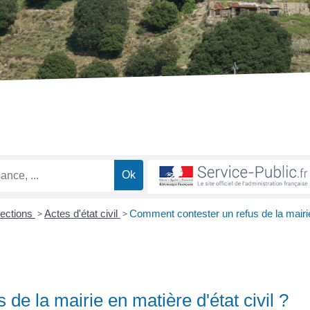
lections
>
Actes d'état civil
>
Comment contester un refus de la mairi
de la mairie en matière d'état civil ?