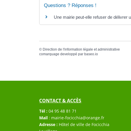
Questions ? Réponses !
Une mairie peut-elle refuser de délivrer 
©
Direction de l'information légale et administrative
comarquage developpé par
baseo.io
CONTACT & ACCÈS
Tél :
04 95 48 81 71
Mail
:
mairie-focicchia@orange.fr
Adresse :
Hôtel de ville de Focicchia