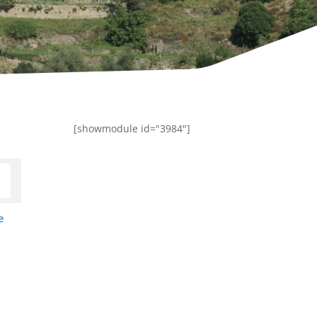
[showmodule id="3984"]
e