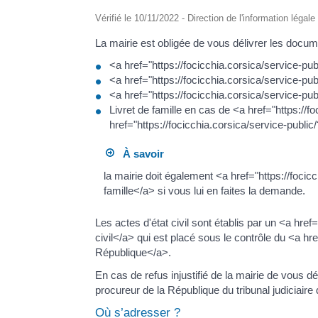
Vérifié le 10/11/2022 - Direction de l'information légal
La mairie est obligée de vous délivrer les docume
<a href="https://focicchia.corsica/service-
<a href="https://focicchia.corsica/service-
<a href="https://focicchia.corsica/service-
Livret de famille en cas de <a href="https:/
href="https://focicchia.corsica/service-pub
À savoir
la mairie doit également <a href="https://focic
famille</a> si vous lui en faites la demande.
Les actes d'état civil sont établis par un <a hre
civil</a> qui est placé sous le contrôle du <a h
République</a>.
En cas de refus injustifié de la mairie de vous 
procureur de la République du tribunal judiciaire d
Où s’adresser ?