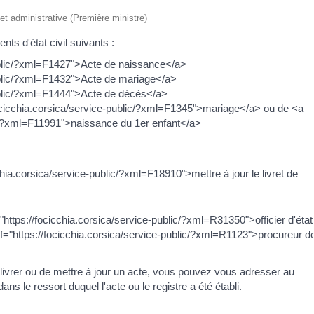
e et administrative (Première ministre)
nts d'état civil suivants :
public/?xml=F1427">Acte de naissance</a>
public/?xml=F1432">Acte de mariage</a>
public/?xml=F1444">Acte de décès</a>
/focicchia.corsica/service-public/?xml=F1345">mariage</a> ou de <a
lic/?xml=F11991">naissance du 1er enfant</a>
chia.corsica/service-public/?xml=F18910">mettre à jour le livret de
f="https://focicchia.corsica/service-public/?xml=R31350">officier d'état
ref="https://focicchia.corsica/service-public/?xml=R1123">procureur de
délivrer ou de mettre à jour un acte, vous pouvez vous adresser au
ans le ressort duquel l'acte ou le registre a été établi.