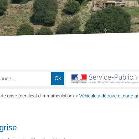
rte grise (certificat d'immatriculation)
>
Véhicule à détruire et carte gr
 grise