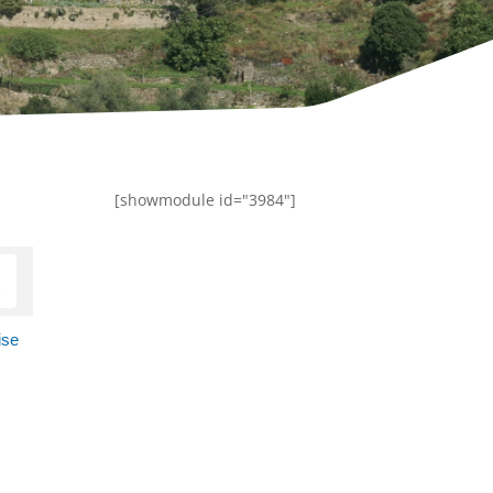
[showmodule id="3984"]
ise