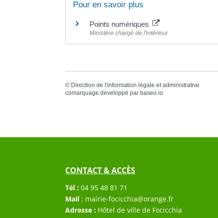
Pour en savoir plus
Points numériques
Ministère chargé de l'intérieur
©
Direction de l'information légale et administrative
comarquage developpé par
baseo.io
CONTACT & ACCÈS
Tél :
04 95 48 81 71
Mail
:
mairie-focicchia@orange.fr
Adresse :
Hôtel de ville de Focicchia