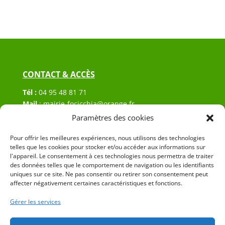
CONTACT & ACCÈS
Tél :
04 95 48 81 71
Mail
:
mairie-focicchia@orange.fr
Adresse :
Hôtel de ville de Focicchia
Paramètres des cookies
Le village
Pour offrir les meilleures expériences, nous utilisons des technologies
20212 Focicchia
telles que les cookies pour stocker et/ou accéder aux informations sur
l'appareil. Le consentement à ces technologies nous permettra de traiter
des données telles que le comportement de navigation ou les identifiants
uniques sur ce site. Ne pas consentir ou retirer son consentement peut
affecter négativement certaines caractéristiques et fonctions.
Gérer les services
© 2023 Mairie de Focicchia – Réalisation
SITEC
–
Plan
du site
–
Mention Légales