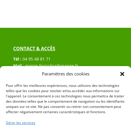
CONTACT & ACCÈS
Tél :
04 95 48 81 71
Mail
:
mairie-focicchia@orange.fr
Adresse :
Hôtel de ville de Focicchia
Paramètres des cookies
Le village
20212 Focicchia
Pour offrir les meilleures expériences, nous utilisons des technologies
telles que les cookies pour stocker et/ou accéder aux informations sur
l'appareil. Le consentement à ces technologies nous permettra de traiter
des données telles que le comportement de navigation ou les identifiants
uniques sur ce site. Ne pas consentir ou retirer son consentement peut
affecter négativement certaines caractéristiques et fonctions.
Gérer les services
© 2023 Mairie de Focicchia – Réalisation
SITEC
–
Plan