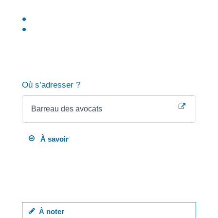
l'avocat dès le début de la collaboration pour fixer
le montant de sa rémunération
et les divers frais et débours envisagés,
sauf en cas d'urgence ou de force majeure.
Vous pouvez trouver différents modèles de convention
sur le site du Conseil national des barreaux.
Où s’adresser ?
Barreau des avocats
À savoir
pour couvrir ou réduire les frais d'avocat, le client
peut bénéficier de <a
href="https://focicchia.corsica/service-public/?
xml=F20706">consultations gratuites</a>.
À noter