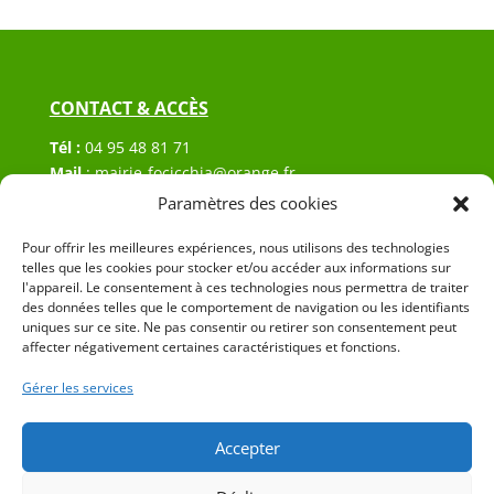
CONTACT & ACCÈS
Tél :
04 95 48 81 71
Mail
:
mairie-focicchia@orange.fr
Adresse :
Hôtel de ville de Focicchia
Paramètres des cookies
Le village
20212 Focicchia
Pour offrir les meilleures expériences, nous utilisons des technologies
telles que les cookies pour stocker et/ou accéder aux informations sur
l'appareil. Le consentement à ces technologies nous permettra de traiter
des données telles que le comportement de navigation ou les identifiants
uniques sur ce site. Ne pas consentir ou retirer son consentement peut
affecter négativement certaines caractéristiques et fonctions.
Gérer les services
© 2023 Mairie de Focicchia – Réalisation
SITEC
–
Plan
du site
–
Mention Légales
Accepter