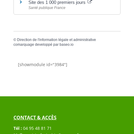
Site des 1 000 premiers jours
Santé publique France
©
Direction de l'information légale et administrative
comarquage developpé par
baseo.io
[showmodule id="3984"]
CONTACT & ACCÈS
Tél :
04 95 48 81 71