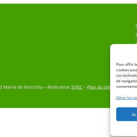
Pour offrir 
cookies pour
ces technol
de navigatio
consentemen
3 Mairie de Focicchia – Réalisation
SITEC
–
Plan du site
–
Mention L
Gérer les se
Ac