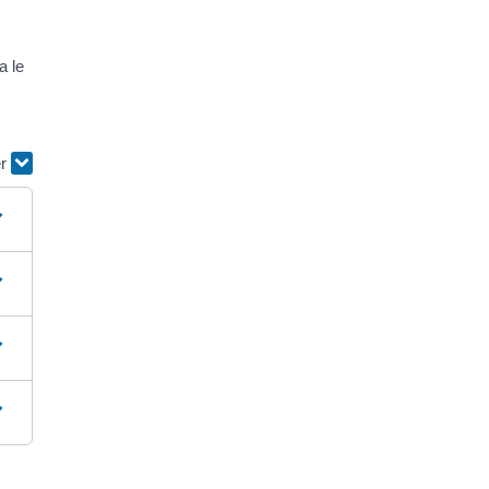
a le
er