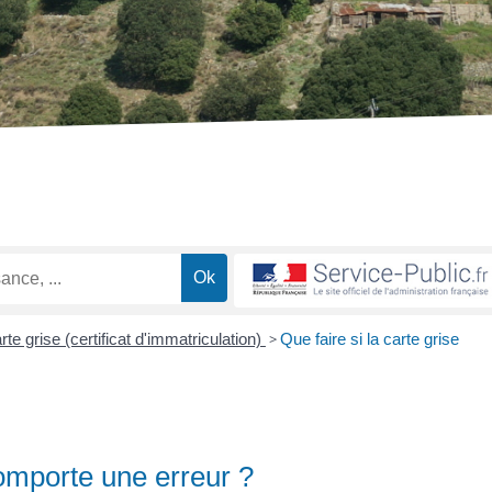
rte grise (certificat d'immatriculation)
>
Que faire si la carte grise
comporte une erreur ?