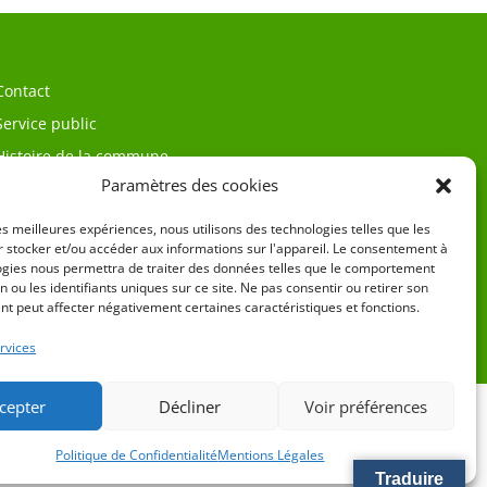
Contact
Service public
Histoire de la commune
Paramètres des cookies
les meilleures expériences, nous utilisons des technologies telles que les
 stocker et/ou accéder aux informations sur l'appareil. Le consentement à
ogies nous permettra de traiter des données telles que le comportement
n ou les identifiants uniques sur ce site. Ne pas consentir ou retirer son
t peut affecter négativement certaines caractéristiques et fonctions.
égales
rvices
cepter
Décliner
Voir préférences
Politique de Confidentialité
Mentions Légales
Traduire