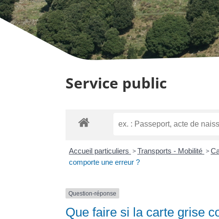
Service public
Accueil particuliers
>
Transports - Mobilité
>
Ca
comporte une erreur ?
Question-réponse
Que faire si la carte grise 