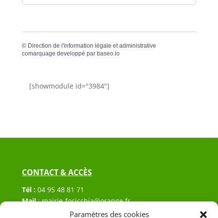
©
Direction de l'information légale et administrative
comarquage developpé par
baseo.io
[showmodule id="3984"]
CONTACT & ACCÈS
Tél :
04 95 48 81 71
Mail
:
mairie-focicchia@orange.fr
Adresse :
Hôtel de ville de Focicchia
Paramètres des cookies