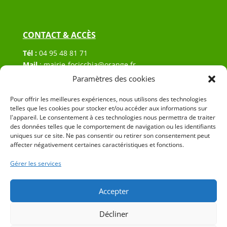
CONTACT & ACCÈS
Tél :
04 95 48 81 71
Mail
:
mairie-focicchia@orange.fr
Adresse :
Hôtel de ville de Focicchia
Paramètres des cookies
Le village
20212 Focicchia
Pour offrir les meilleures expériences, nous utilisons des technologies
telles que les cookies pour stocker et/ou accéder aux informations sur
l'appareil. Le consentement à ces technologies nous permettra de traiter
des données telles que le comportement de navigation ou les identifiants
uniques sur ce site. Ne pas consentir ou retirer son consentement peut
affecter négativement certaines caractéristiques et fonctions.
Gérer les services
© 2023 Mairie de Focicchia – Réalisation
SITEC
–
Plan
du site
–
Mention Légales
Accepter
Décliner