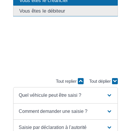
Vous êtes le créancier
Vous êtes le débiteur
Vous pouvez chercher à obtenir le paiement d'une <a
href="https://focicchia.corsica/service-public/?
xml=R12474">créance</a> en faisant saisir le
véhicule de votre débiteur (voiture, moto, scooter,
quad...). Deux saisies sont possibles : l'une empêche
votre débiteur de vendre son véhicule, l'autre
l'empêche d'utiliser son véhicule et peut entraîner la
vente du véhicule.
Tout replier
Tout déplier
Quel véhicule peut être saisi ?
Comment demander une saisie ?
Saisie par déclaration à l'autorité