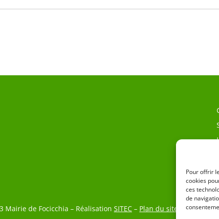
Pour offrir 
cookies pour
ces technol
de navigatio
consentemen
3 Mairie de Focicchia – Réalisation
SITEC
–
Plan du site
–
Mention L