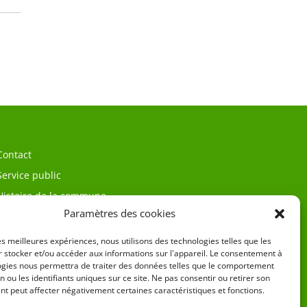
Contact
Service public
Histoire de la commune
Paramètres des cookies
les meilleures expériences, nous utilisons des technologies telles que les
 stocker et/ou accéder aux informations sur l'appareil. Le consentement à
ogies nous permettra de traiter des données telles que le comportement
n ou les identifiants uniques sur ce site. Ne pas consentir ou retirer son
t peut affecter négativement certaines caractéristiques et fonctions.
égales