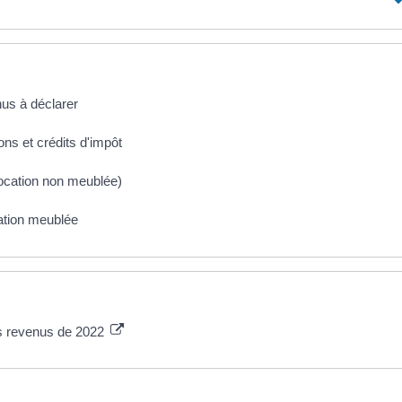
nus à déclarer
ons et crédits d'impôt
location non meublée)
ation meublée
es revenus de 2022