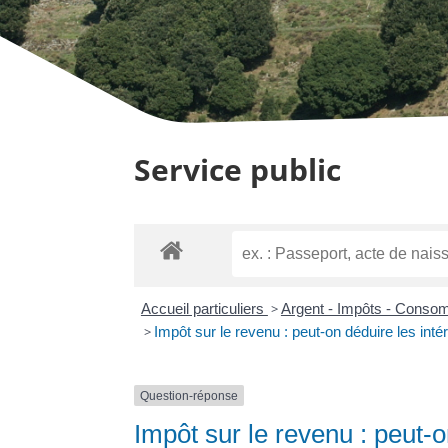
Service public
Accueil particuliers
>
Argent - Impôts - Cons
>
Impôt sur le revenu : peut-on déduire les intér
Question-réponse
Impôt sur le revenu : peut-o