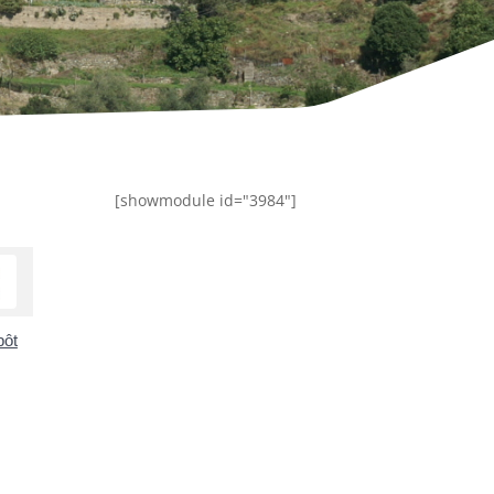
[showmodule id="3984"]
pôt