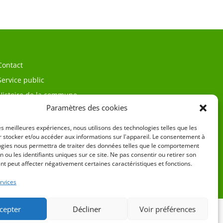
Contact
Service public
Histoire de la commune
Paramètres des cookies
les meilleures expériences, nous utilisons des technologies telles que les
 stocker et/ou accéder aux informations sur l'appareil. Le consentement à
ogies nous permettra de traiter des données telles que le comportement
n ou les identifiants uniques sur ce site. Ne pas consentir ou retirer son
t peut affecter négativement certaines caractéristiques et fonctions.
égales
rvices
cepter
Décliner
Voir préférences