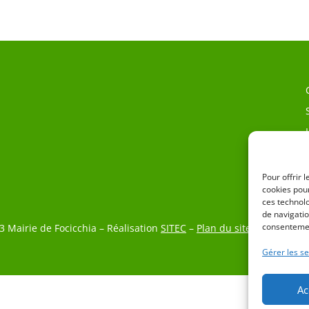
Pour offrir 
cookies pour
ces technol
de navigatio
consentemen
3 Mairie de Focicchia – Réalisation
SITEC
–
Plan du site
–
Mention L
Gérer les se
Ac