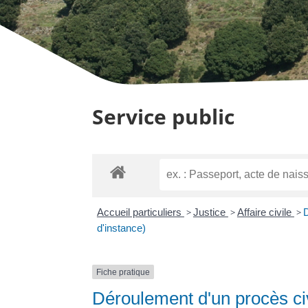
Service public
Accueil particuliers
>
Justice
>
Affaire civile
>
D
d'instance)
Fiche pratique
Déroulement d'un procès civi