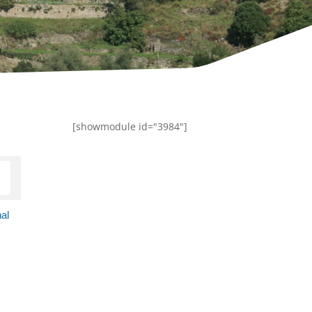
[showmodule id="3984"]
nal