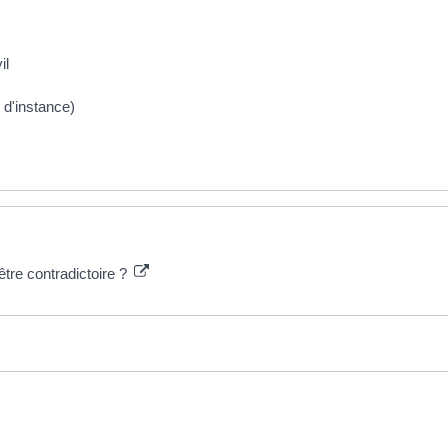
il
l d'instance)
 être contradictoire ?