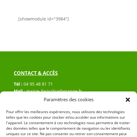
[showmodule id="3984"]
CONTACT & ACCÈS
Tél :
04 95 48 81 71
Mail
:
mairie-focicchia@orange.fr
Adresse :
Hôtel de ville de Focicchia
Paramètres des cookies
Le village
20212 Focicchia
Pour offrir les meilleures expériences, nous utilisons des technologies
telles que les cookies pour stocker et/ou accéder aux informations sur
l'appareil. Le consentement à ces technologies nous permettra de traiter
des données telles que le comportement de navigation ou les identifiants
uniques sur ce site. Ne pas consentir ou retirer son consentement peut