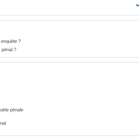
e enquête ?
s pénal ?
quête pénale
nal