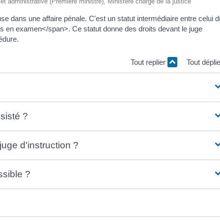
e et administrative (Première ministre), Ministère chargé de la justice
 dans une affaire pénale. C'est un statut intermédiaire entre celui d
s en examen</span>. Ce statut donne des droits devant le juge
cédure.
Tout replier
Tout dépli
sisté ?
juge d'instruction ?
ssible ?