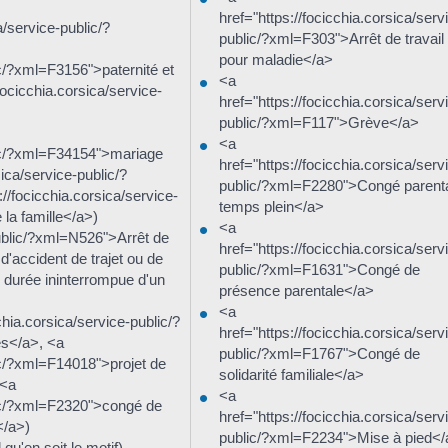
href="https://focicchia.corsica/serv
a/service-public/?
public/?xml=F303">Arrêt de travail
pour maladie</a>
ic/?xml=F3156">paternité et
<a
/focicchia.corsica/service-
href="https://focicchia.corsica/serv
public/?xml=F117">Grève</a>
<a
blic/?xml=F34154">mariage
href="https://focicchia.corsica/serv
ica/service-public/?
public/?xml=F2280">Congé parenta
/focicchia.corsica/service-
temps plein</a>
la famille</a>)
<a
public/?xml=N526">Arrêt de
href="https://focicchia.corsica/serv
 d'accident de trajet ou de
public/?xml=F1631">Congé de
e durée ininterrompue d'un
présence parentale</a>
<a
hia.corsica/service-public/?
href="https://focicchia.corsica/serv
s</a>, <a
public/?xml=F1767">Congé de
lic/?xml=F14018">projet de
solidarité familiale</a>
 <a
<a
blic/?xml=F2320">congé de
href="https://focicchia.corsica/serv
</a>)
public/?xml=F2234">Mise à pied<
qu'en soit le motif)