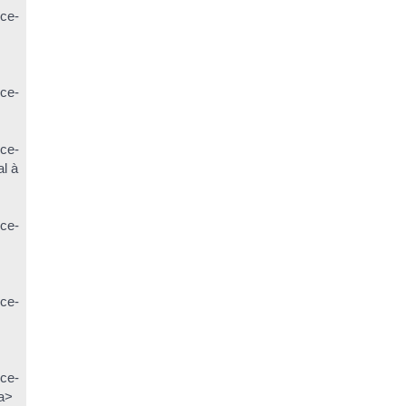
ice-
ice-
ice-
l à
ice-
ice-
ice-
/a>