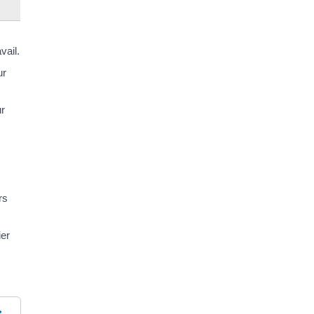
vail.
ur
ur
rs
ier