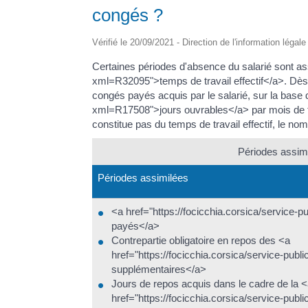
congés ?
Vérifié le 20/09/2021 - Direction de l'information légal
Certaines périodes d'absence du salarié sont ass
xml=R32095">temps de travail effectif</a>. Dès 
congés payés acquis par le salarié, sur la base d
xml=R17508">jours ouvrables</a> par mois de trava
constitue pas du temps de travail effectif, le n
Périodes assimi
Périodes assimilées
<a href="https://focicchia.corsica/service
payés</a>
Contrepartie obligatoire en repos des <a
href="https://focicchia.corsica/service-pu
supplémentaires</a>
Jours de repos acquis dans le cadre de la 
href="https://focicchia.corsica/service-pub