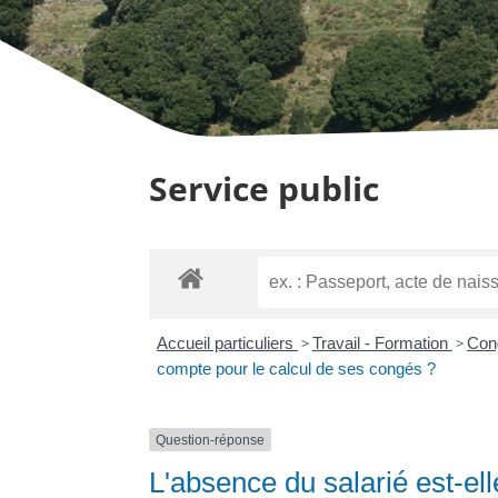
Service public
Accueil particuliers
>
Travail - Formation
>
Cong
compte pour le calcul de ses congés ?
Question-réponse
L'absence du salarié est-el