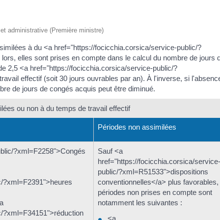
e et administrative (Première ministre)
imilées à du <a href="https://focicchia.corsica/service-public/?
lors, elles sont prises en compte dans le calcul du nombre de jours 
e 2,5 <a href="https://focicchia.corsica/service-public/?
il effectif (soit 30 jours ouvrables par an). À l'inverse, si l'absenc
ombre de jours de congés acquis peut être diminué.
lées ou non à du temps de travail effectif
Périodes non assimilées
-public/?xml=F2258">Congés
Sauf <a
href="https://focicchia.corsica/service
public/?xml=R51533">dispositions
blic/?xml=F2391">heures
conventionnelles</a> plus favorables,
périodes non prises en compte sont
<a
notamment les suivantes :
lic/?xml=F34151">réduction
<a