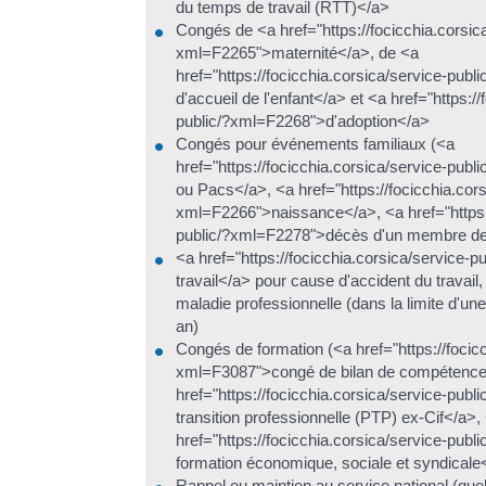
du temps de travail (RTT)</a>
Congés de <a href="https://focicchia.corsic
xml=F2265">maternité</a>, de <a
href="https://focicchia.corsica/service-publ
d'accueil de l'enfant</a> et <a href="https:/
public/?xml=F2268">d'adoption</a>
Congés pour événements familiaux (<a
href="https://focicchia.corsica/service-pu
ou Pacs</a>, <a href="https://focicchia.cors
xml=F2266">naissance</a>, <a href="https:/
public/?xml=F2278">décès d'un membre de 
<a href="https://focicchia.corsica/service-
travail</a> pour cause d'accident du travail,
maladie professionnelle (dans la limite d'un
an)
Congés de formation (<a href="https://focicc
xml=F3087">congé de bilan de compétence
href="https://focicchia.corsica/service-pub
transition professionnelle (PTP) ex-Cif</a>,
href="https://focicchia.corsica/service-pu
formation économique, sociale et syndicale
Rappel ou maintien au service national (quel 