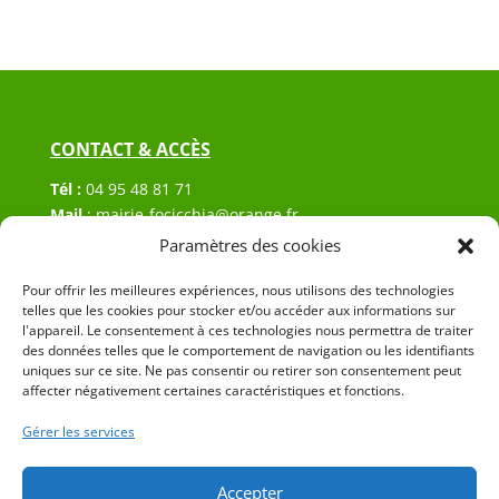
CONTACT & ACCÈS
Tél :
04 95 48 81 71
Mail
:
mairie-focicchia@orange.fr
Adresse :
Hôtel de ville de Focicchia
Paramètres des cookies
Le village
Pour offrir les meilleures expériences, nous utilisons des technologies
20212 Focicchia
telles que les cookies pour stocker et/ou accéder aux informations sur
l'appareil. Le consentement à ces technologies nous permettra de traiter
des données telles que le comportement de navigation ou les identifiants
uniques sur ce site. Ne pas consentir ou retirer son consentement peut
affecter négativement certaines caractéristiques et fonctions.
Gérer les services
© 2023 Mairie de Focicchia – Réalisation
SITEC
–
Plan
du site
–
Mention Légales
Accepter