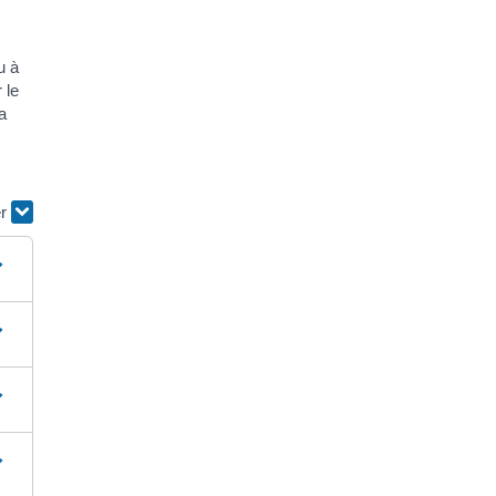
u à
 le
a
er