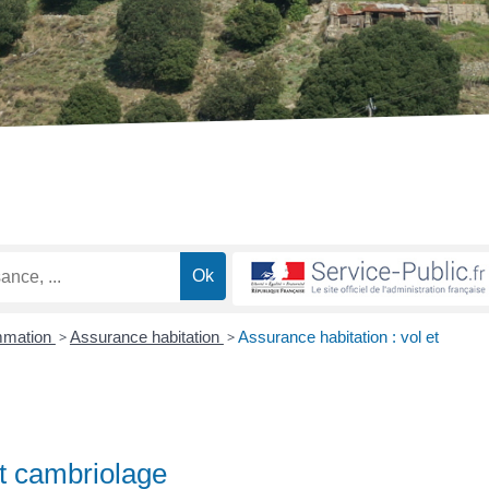
ommation
>
Assurance habitation
>
Assurance habitation : vol et
et cambriolage