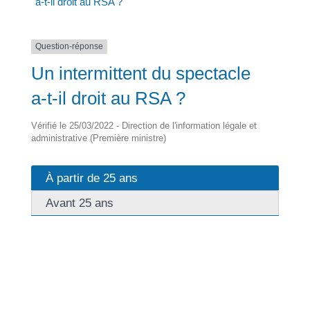
a-t-il droit au RSA ?
Question-réponse
Un intermittent du spectacle
a-t-il droit au RSA ?
Vérifié le 25/03/2022 - Direction de l'information légale et
administrative (Première ministre)
À partir de 25 ans
Avant 25 ans
Vous pouvez demander le <a
href="https://focicchia.corsica/service-public/?
xml=R24554">RSA</a> si vous remplissez toutes les
conditions suivantes :