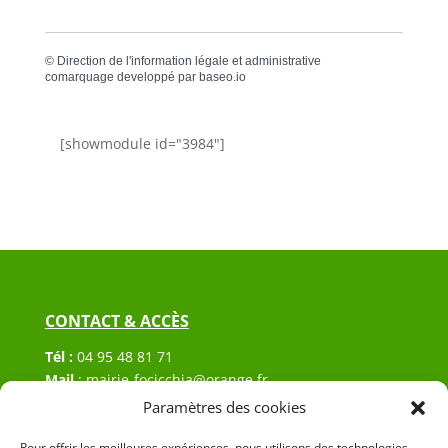
©
Direction de l'information légale et administrative
comarquage developpé par
baseo.io
[showmodule id="3984"]
CONTACT & ACCÈS
Tél :
04 95 48 81 71
Mail
:
mairie-focicchia@orange.fr
Adresse :
Hôtel de ville de Focicchia
Paramètres des cookies
Le village
Pour offrir les meilleures expériences, nous utilisons des technologies