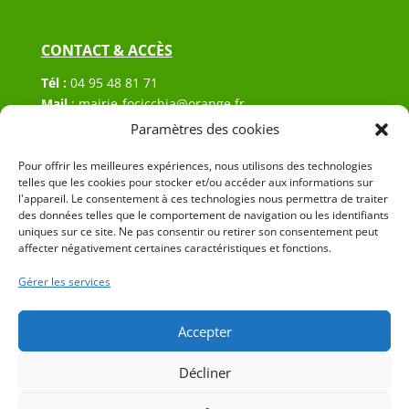
CONTACT & ACCÈS
Tél :
04 95 48 81 71
Mail
:
mairie-focicchia@orange.fr
Adresse :
Hôtel de ville de Focicchia
Paramètres des cookies
Le village
Pour offrir les meilleures expériences, nous utilisons des technologies
20212 Focicchia
telles que les cookies pour stocker et/ou accéder aux informations sur
l'appareil. Le consentement à ces technologies nous permettra de traiter
des données telles que le comportement de navigation ou les identifiants
uniques sur ce site. Ne pas consentir ou retirer son consentement peut
affecter négativement certaines caractéristiques et fonctions.
Gérer les services
© 2023 Mairie de Focicchia – Réalisation
SITEC
–
Plan
du site
–
Mention Légales
Accepter
Décliner