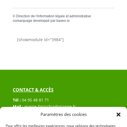
©
Direction de l'information légale et administrative
comarquage developpé par
baseo.io
[showmodule id="3984"]
CONTACT & ACCÈS
Tél :
04 95 48 81 71
Mail
:
mairie-focicchia@orange.fr
Adresse :
Hôtel de ville de Focicchia
Paramètres des cookies
Le village
Pour offrir les meilleures expériences, nous utilisons des technologies
20212 Focicchia