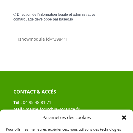
©
Direction de l'information légale et administrative
comarquage developpé par
baseo.io
[showmodule id="3984"]
CONTACT & ACCÈS
Tél :
04 95 48 81 71
Mail
:
mairie-focicchia@orange.fr
Adresse :
Hôtel de ville de Focicchia
Paramètres des cookies
Le village
Pour offrir les meilleures expériences, nous utilisons des technologies
20212 Focicchia