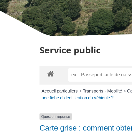
Service public
Accueil particuliers
>
Transports - Mobilité
>
Ca
une fiche d'identification du véhicule ?
Question-réponse
Carte grise : comment obteni