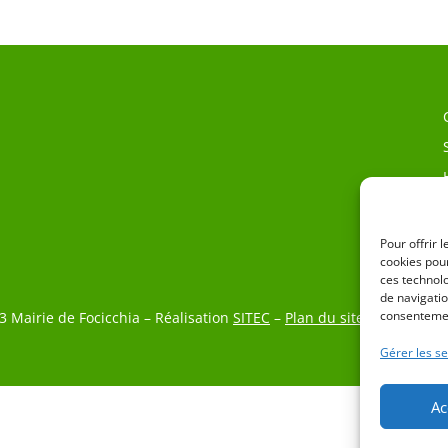
Pour offrir 
cookies pour
ces technol
de navigatio
consentemen
3 Mairie de Focicchia – Réalisation
SITEC
–
Plan du site
–
Mention L
Gérer les se
Ac