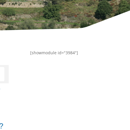
[showmodule id="3984"]
r
 ?