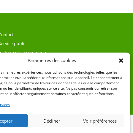
Contact
Service public
Histoire de la commune
Paramètres des cookies
les meilleures expériences, nous utilisons des technologies telles que les
 stocker et/ou accéder aux informations sur l'appareil. Le consentement à
ogies nous permettra de traiter des données telles que le comportement
n ou les identifiants uniques sur ce site. Ne pas consentir ou retirer son
t peut affecter négativement certaines caractéristiques et fonctions.
égales
rvices
cepter
Décliner
Voir préférences