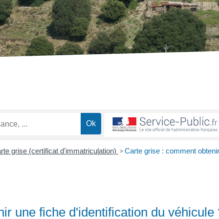
rte grise (certificat d'immatriculation)
>
Carte grise : comment obteni
r une fiche d'identification du véhicule