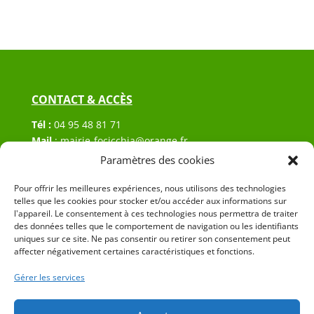
CONTACT & ACCÈS
Tél :
04 95 48 81 71
Mail
:
mairie-focicchia@orange.fr
Adresse :
Hôtel de ville de Focicchia
Paramètres des cookies
Le village
20212 Focicchia
Pour offrir les meilleures expériences, nous utilisons des technologies
telles que les cookies pour stocker et/ou accéder aux informations sur
l'appareil. Le consentement à ces technologies nous permettra de traiter
des données telles que le comportement de navigation ou les identifiants
uniques sur ce site. Ne pas consentir ou retirer son consentement peut
affecter négativement certaines caractéristiques et fonctions.
Gérer les services
© 2023 Mairie de Focicchia – Réalisation
SITEC
–
Plan
du site
–
Mention Légales