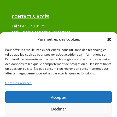
CONTACT & ACCÈS
Tél :
04 95 48 81 71
Mail
:
mairie-focicchia@orange.fr
Adresse :
Hôtel de ville de Focicchia
Paramètres des cookies
Le village
Pour offrir les meilleures expériences, nous utilisons des technologies
20212 Focicchia
telles que les cookies pour stocker et/ou accéder aux informations sur
l'appareil. Le consentement à ces technologies nous permettra de traiter
des données telles que le comportement de navigation ou les identifiants
uniques sur ce site. Ne pas consentir ou retirer son consentement peut
affecter négativement certaines caractéristiques et fonctions.
Gérer les services
© 2023 Mairie de Focicchia – Réalisation
SITEC
–
Plan
du site
–
Mention Légales
Accepter
Décliner