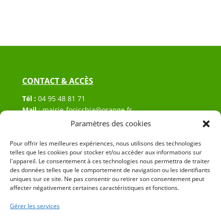
CONTACT & ACCÈS
Tél :
04 95 48 81 71
Mail
:
mairie-focicchia@orange.fr
Adresse :
Hôtel de ville de Focicchia
Paramètres des cookies
Le village
20212 Focicchia
Pour offrir les meilleures expériences, nous utilisons des technologies
telles que les cookies pour stocker et/ou accéder aux informations sur
l'appareil. Le consentement à ces technologies nous permettra de traiter
des données telles que le comportement de navigation ou les identifiants
uniques sur ce site. Ne pas consentir ou retirer son consentement peut
affecter négativement certaines caractéristiques et fonctions.
Gérer les services
© 2023 Mairie de Focicchia – Réalisation
SITEC
–
Plan