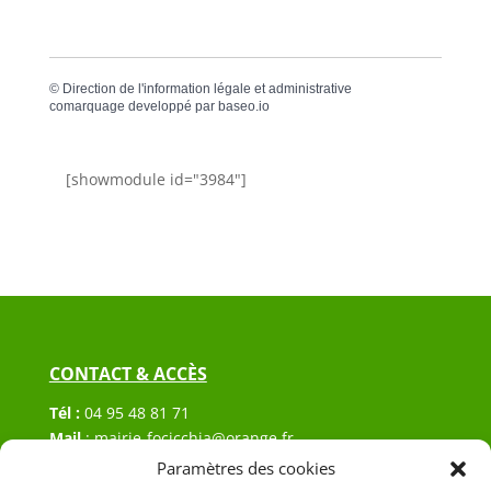
©
Direction de l'information légale et administrative
comarquage developpé par
baseo.io
[showmodule id="3984"]
CONTACT & ACCÈS
Tél :
04 95 48 81 71
Mail
:
mairie-focicchia@orange.fr
Adresse :
Hôtel de ville de Focicchia
Paramètres des cookies
Le village