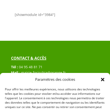
[showmodule id="3984"]
CONTACT & ACCÈS
Tél :
04 95 48 81 71
Mail
:
mairie-focicchia@orange.fr
Adresse :
Hôtel de ville de Focicchia
Paramètres des cookies
Le village
Pour offrir les meilleures expériences, nous utilisons des technologies
20212 Focicchia
telles que les cookies pour stocker et/ou accéder aux informations sur
l'appareil. Le consentement à ces technologies nous permettra de traiter
des données telles que le comportement de navigation ou les identifiants
uniques sur ce site. Ne pas consentir ou retirer son consentement peut