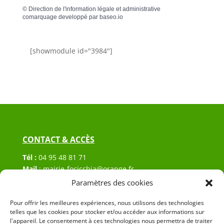
©
Direction de l'information légale et administrative
comarquage developpé par
baseo.io
[showmodule id="3984"]
CONTACT & ACCÈS
Tél :
04 95 48 81 71
Mail
:
mairie-focicchia@orange.fr
Adresse :
Hôtel de ville de Focicchia
Paramètres des cookies
Le village
20212 Focicchia
Pour offrir les meilleures expériences, nous utilisons des technologies
telles que les cookies pour stocker et/ou accéder aux informations sur
l'appareil. Le consentement à ces technologies nous permettra de traiter