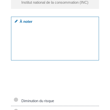
Institut national de la consommation (INC)
À noter
vous devez prévenir son assureur en <span
class="miseenevidence">cas de
déménagement</span>, même si le risque assuré
n'est pas concerné, pour qu'il vous fasse parvenir
les courriers à votre nouvelle adresse, notamment
les avis d'échéance.
Vous pouvez demander aussi la <a
href="https://focicchia.corsica/service-public/?
xml=F2659">résiliation de votre contrat</a> si la
modification de sa situation a une incidence sur le
risque couvert.
Diminution du risque