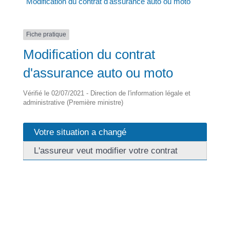
Modification du contrat d'assurance auto ou moto
Fiche pratique
Modification du contrat
d'assurance auto ou moto
Vérifié le 02/07/2021 - Direction de l'information légale et
administrative (Première ministre)
Votre situation a changé
L'assureur veut modifier votre contrat
Vous devez signaler à votre assureur toute
modification de votre situation, si ce changement peut
affecter le risque assuré. Il peut y avoir une diminution
ou une aggravation du risque.