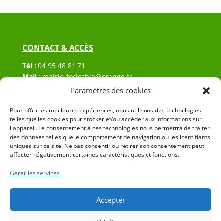
CONTACT & ACCÈS
Tél :
04 95 48 81 71
Mail
:
mairie-focicchia@orange.fr
Adresse :
Hôtel de ville de Focicchia
Paramètres des cookies
Le village
20212 Focicchia
Pour offrir les meilleures expériences, nous utilisons des technologies
telles que les cookies pour stocker et/ou accéder aux informations sur
l'appareil. Le consentement à ces technologies nous permettra de traiter
des données telles que le comportement de navigation ou les identifiants
uniques sur ce site. Ne pas consentir ou retirer son consentement peut
affecter négativement certaines caractéristiques et fonctions.
Gérer les services
© 2023 Mairie de Focicchia – Réalisation
SITEC
–
Plan
du site
–
Mention Légales
Accepter