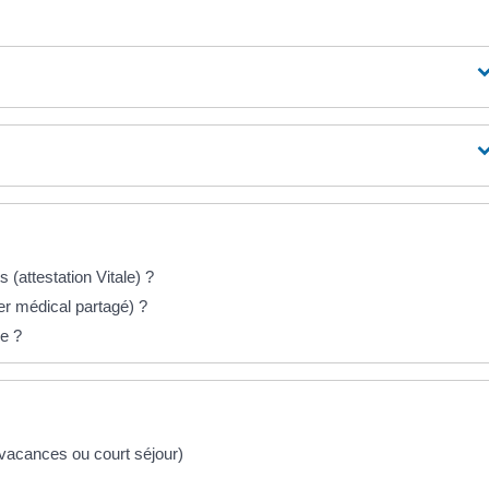
 (attestation Vitale) ?
r médical partagé) ?
le ?
vacances ou court séjour)