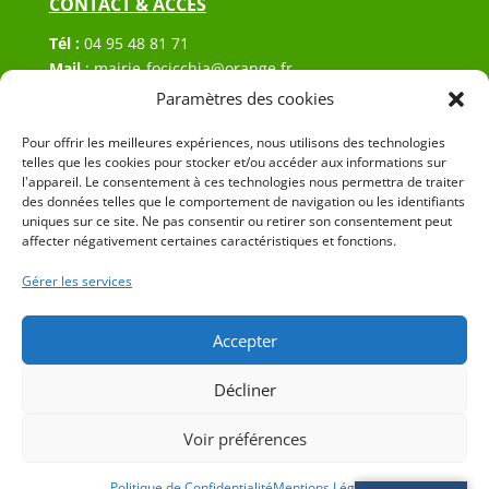
CONTACT & ACCÈS
Tél :
04 95 48 81 71
Mail
:
mairie-focicchia@orange.fr
Adresse :
Hôtel de ville de Focicchia
Paramètres des cookies
Le village
Pour offrir les meilleures expériences, nous utilisons des technologies
20212 Focicchia
telles que les cookies pour stocker et/ou accéder aux informations sur
l'appareil. Le consentement à ces technologies nous permettra de traiter
des données telles que le comportement de navigation ou les identifiants
uniques sur ce site. Ne pas consentir ou retirer son consentement peut
affecter négativement certaines caractéristiques et fonctions.
Gérer les services
© 2023 Mairie de Focicchia – Réalisation
SITEC
–
Plan
du site
–
Mention Légales
Accepter
Décliner
Voir préférences
Politique de Confidentialité
Mentions Légales