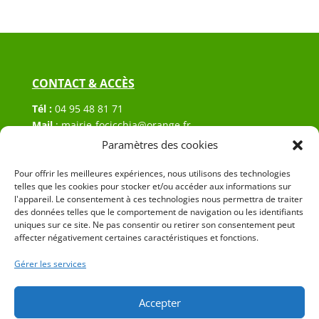
CONTACT & ACCÈS
Tél :
04 95 48 81 71
Mail
:
mairie-focicchia@orange.fr
Adresse :
Hôtel de ville de Focicchia
Paramètres des cookies
Le village
20212 Focicchia
Pour offrir les meilleures expériences, nous utilisons des technologies
telles que les cookies pour stocker et/ou accéder aux informations sur
l'appareil. Le consentement à ces technologies nous permettra de traiter
des données telles que le comportement de navigation ou les identifiants
uniques sur ce site. Ne pas consentir ou retirer son consentement peut
affecter négativement certaines caractéristiques et fonctions.
Gérer les services
© 2023 Mairie de Focicchia – Réalisation
SITEC
–
Plan
du site
–
Mention Légales
Accepter