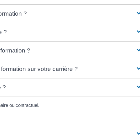
ormation ?
é ?
formation ?
formation sur votre carrière ?
é ?
naire ou contractuel.