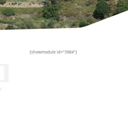
[showmodule id="3984"]
n